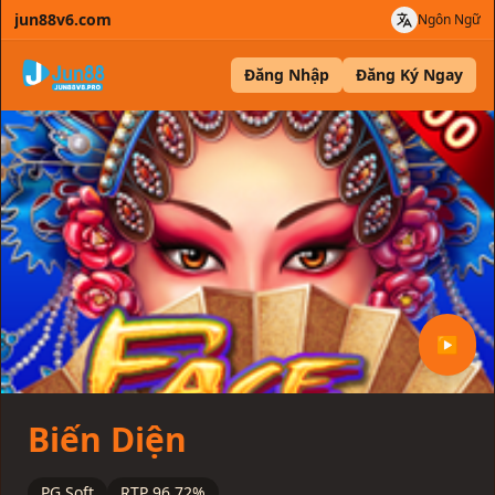
jun88v6.com
Ngôn Ngữ
Đăng Nhập
Đăng Ký Ngay
▶
Biến Diện
PG Soft
RTP 96.72%