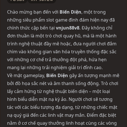
Chào mừng bạn đến với
Biến Diện
, một trong
những siêu phẩm slot game đình đám hiện nay đã
chính thức cập bến tại
vnjun88v8
. Đây không chỉ
đơn thuần là một trò chơi quay hũ, mà là một hành
trình nghệ thuật đầy mê hoặc, đưa người chơi đắm
chìm vào không gian văn hóa truyền thống đặc sắc
với những cơ chế trả thưởng đột phá, hứa hẹn
mang lại những trải nghiệm giải trí đỉnh cao.
Về mặt gameplay,
Biến Diện
gây ấn tượng mạnh mẽ
bởi đồ họa sắc nét và âm thanh sống động. Trò chơi
lấy cảm hứng từ nghệ thuật biến diện – một loại
hình biểu diễn mặt nạ kỳ ảo. Người chơi sẽ tương
tác với các biểu tượng đa dạng, từ những chiếc mặt
nạ quý giá đến các linh vật may mắn. Điểm đặc biệt
nằm ở cơ chế quay thưởng linh hoạt cùng các vòng