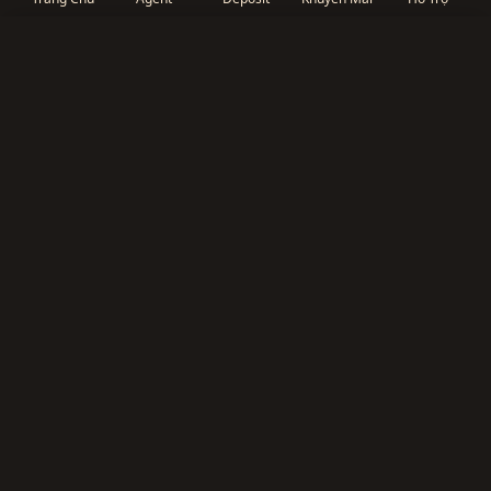
✕
Select Language
🇻🇳
✓
Vietnamese
⚙️
Thông Số Kỹ Thuật
Provider
RTP
PG Soft
96.75%
Volatility
Max Win
High ⚡⚡⚡⚡🌑
x5000
Paylines
Reels
243
5x3
Min Bet
Features
0.10 VNĐ
Free Spins, Wilds,