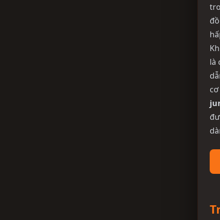
tr
đồ
hấ
Kh
là
dẫ
cơ
ju
đư
dà
T