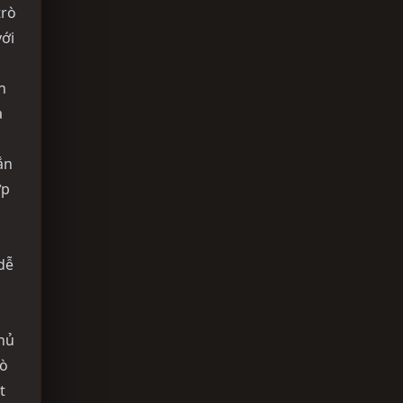
trò
với
n
à
ắn
ợp
 dễ
hủ
rò
t