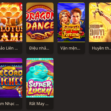
Bảo Liên Đăng
Điệu nhảy của Rồng
Vận mệnh Cổ tích
Huyền thoại
Âm Nhạc Sang Trọng
Rất May Mắn