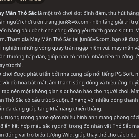
y Mắn Thỏ Sắc
là một trò chơi slot đình đám, thu hút hàng
àn người chơi trên trang jun88v6.com - nền tảng giải trí trự
yến hàng đầu dành cho cộng đồng yêu thích game slot tại V
m. Tham gia May Mắn Thỏ Sắc tại jun88v6.com, bạn sẽ đượ
ải nghiệm những vòng quay tràn ngập niềm vui, may mắn v
ần thưởng hấp dẫn, giúp bạn có cơ hội nhận tiền thưởng l
ay tức thì.
ò chơi được phát triển bởi nhà cung cấp nổi tiếng PG Soft, n
t với đồ họa bắt mắt, âm thanh sống động và hiệu ứng huy
, tạo nên một không gian slot hoàn hảo cho người chơi. Ma
n Thỏ Sắc có cấu trúc 5 cuộn, 3 hàng với nhiều dòng thanh
án đa dạng giúp tăng khả năng chiến thắng.
ểu tượng trong game gồm nhiều hình ảnh mang phong các
 điển kết hợp màu sắc rực rỡ, trong đó nhân vật Thỏ Sắc m
n đóng vai trò biểu tượng Wild, giúp thay thế cho các biểu