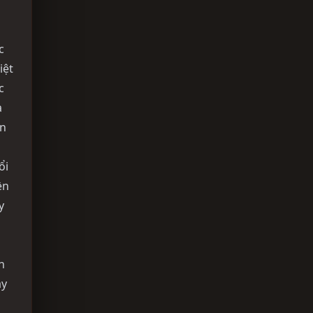
c
iệt
c
à
ớn
ổi
ền
y
h
ay