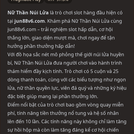
Nữ Thần Núi Lửa
là trò chơi slot hàng đầu hiện có
tại
jun88v6.com
. Khám phá Nữ Thần Núi Lửa cùng
jun88v6.com – trải nghiệm slot hấp dẫn, cơ hội
thắng lớn, giao diện mượt mà, chơi ngay để tận
hưởng phần thưởng hấp dẫn!
Với đồ họa sắc nét mô phỏng thế giới núi lửa huyền
bí, Nữ Thần Núi Lửa đưa người chơi vào hành trình
thám hiểm đầy kịch tính. Trò chơi có 5 cuộn và 25
dòng thanh toán, cùng với các biểu tượng như ngọn
lửa, nữ thần quyền lực, viên đá quý và những ký hiệu
đặc biệt giúp mang lại phần thưởng lớn.
Điểm nổi bật của trò chơi bao gồm vòng quay miễn
phí, tính năng tiền thưởng nổ tung và hệ số nhân
lên đến 10 lần. Các tính năng này không chỉ làm tăng
sự hồi hộp mà còn làm tăng đáng kể cơ hội chiến