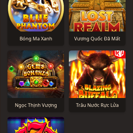
Bóng Ma Xanh
Vương Quốc Đã Mất
Ngọc Thịnh Vượng
Trâu Nước Rực Lửa