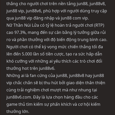
thắng cho người chơi trên nền tảng jun88, jun88v8,
jun88 vip, jun88v6, phù hợp với người dùng truy cập
qua jun88 vip đăng nhập và jun88 com vip.
Nữ Thần Núi Lửa có tỷ lệ hoàn trả người chơi (RTP)
cao 97.3%, mang đến sự cân bằng lý tưởng giữa rủi
ro và phần thưởng với độ biến động trung bình cao.
Người chơi có thể kỳ vọng mức chiến thắng tối đa
lên đến 5.000 lần số tiền cược, tạo ra sức hấp dẫn
khó cưỡng với những ai yêu thích các trò chơi đổi
thưởng hot trên jun88v6.
Những ai là fan cứng của jun88, jun88v8 hay jun88
vip chắc chắn sẽ bị thu hút bởi giao diện thân thiện
cùng trải nghiệm chơi mượt mà như nhung tại
jun88v6.com. Đây là lựa chọn hàng đầu cho các
game thủ tìm kiếm sự phấn khích và cơ hội kiếm
thưởng lớn.