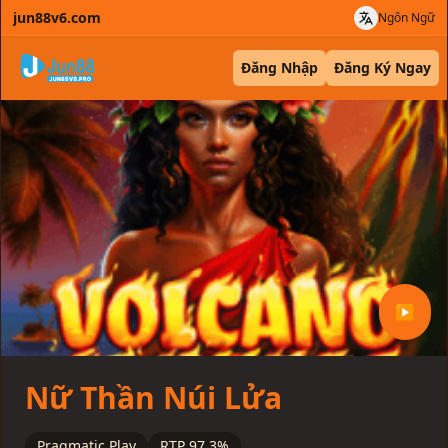
jun88v6.com
Ngôn Ngữ
Đăng Nhập
Đăng Ký Ngay
▶
Nữ Thần Núi Lửa
Pragmatic Play
RTP 97.3%