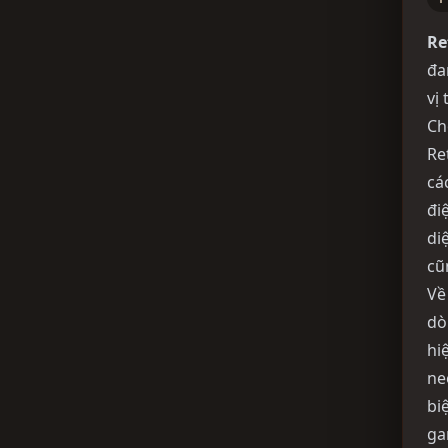
Re
đa
vị
Ch
Re
cá
đi
di
cũ
Về
dò
hi
ne
bi
ga