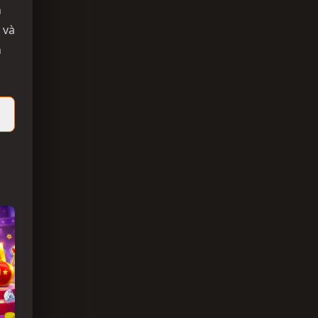
n
 và
h