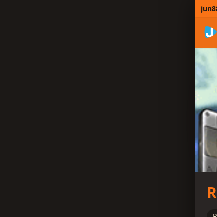
jun8
R
P