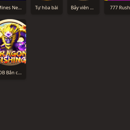
Mines Neon
Tự hòa bài
Bảy viên ngọc rồng điên rồ
777 Rus
JDB Bắn cá Ngũ Long