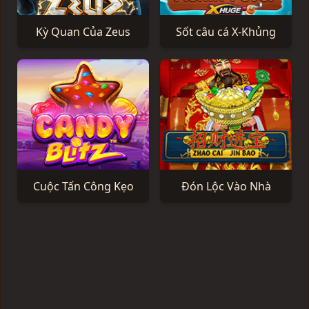
Kỳ Quan Của Zeus
Sốt câu cá X-Khủng
Cuộc Tấn Công Kẹo
Đón Lộc Vào Nhà