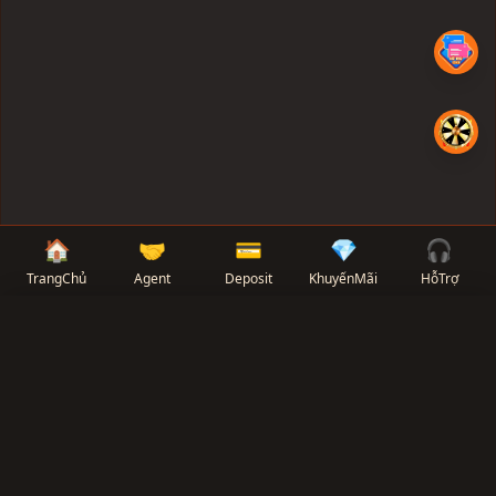
🏠
🤝
💳
💎
🎧
TrangChủ
Agent
Deposit
KhuyếnMãi
HỗTrợ
✕
Select Language
🇻🇳
✓
Vietnamese
HÀNH TRÌNH XỬ OZ - Trải Nghiệm
⚙️