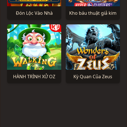
Đón Lộc Vào Nhà
Kho báu thuật giả kim
HÀNH TRÌNH XỬ OZ
Kỳ Quan Của Zeus